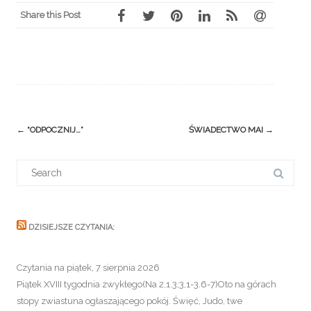
Share this Post
Post
←
“ODPOCZNIJ…”
ŚWIADECTWO MAI
→
navigation
Search
for:
DZISIEJSZE CZYTANIA:
Czytania na piątek, 7 sierpnia 2026
Piątek XVIII tygodnia zwykłego(Na 2,1.3;3,1-3.6-7)Oto na górach
stopy zwiastuna ogłaszającego pokój. Święć, Judo, twe