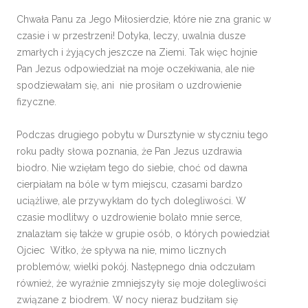
Chwała Panu za Jego Miłosierdzie, które nie zna granic w
czasie i w przestrzeni! Dotyka, leczy, uwalnia dusze
zmarłych i żyjących jeszcze na Ziemi. Tak więc hojnie
Pan Jezus odpowiedział na moje oczekiwania, ale nie
spodziewałam się, ani nie prosiłam o uzdrowienie
fizyczne.
Podczas drugiego pobytu w Dursztynie w styczniu tego
roku padły słowa poznania, że Pan Jezus uzdrawia
biodro. Nie wzięłam tego do siebie, choć od dawna
cierpiałam na bóle w tym miejscu, czasami bardzo
uciążliwe, ale przywykłam do tych dolegliwości. W
czasie modlitwy o uzdrowienie bolało mnie serce,
znalazłam się także w grupie osób, o których powiedział
Ojciec Witko, że spływa na nie, mimo licznych
problemów, wielki pokój. Następnego dnia odczułam
również, że wyraźnie zmniejszyły się moje dolegliwości
związane z biodrem. W nocy nieraz budziłam się