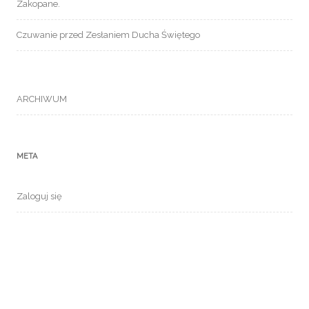
Zakopane.
Czuwanie przed Zesłaniem Ducha Świętego
ARCHIWUM
META
Zaloguj się
Kanał wpisów
Kanał komentarzy
WordPress.org