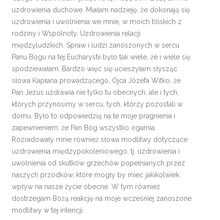
uzdrowienia duchowe. Miałam nadzieję, że dokonają się
uzdrowienia i uwolnienia we mnie, w moich bliskich z
rodziny i Wspólnoty. Uzdrowienia relacji
międzyludzkich. Spraw i ludzi zanoszonych w sercu
Panu Bogu na tej Eucharystii było tak wiele, że i wiele się
spodziewałam. Bardzo więc się ucieszyłam słysząc
słowa Kapłana prowadzącego, Ojca Józefa Witko, że
Pan Jezus uzdrawia nie tylko tu obecnych, ale i tych,
których przynosimy w sercu, tych, którzy pozostali w
domu. Było to odpowiedzią na te moje pragnienia i
zapewnieniem, że Pan Bóg wszystko ogarnia.
Rozradowały mnie również słowa modlitwy dotyczące
uzdrowienia międzypokoleniowego, tj. uzdrowienia i
uwolnienia od skutków grzechów popełnianych przez
naszych przodków, które mogły by mieć jakikolwiek
wpływ na nasze życie obecne. W tym również
dostrzegam Bożą reakcję na moje wcześniej zanoszone
modlitwy w tej intencji.