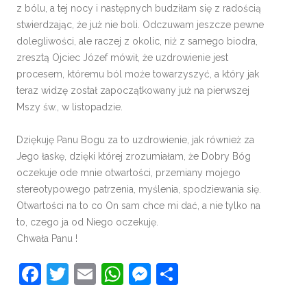
z bólu, a tej nocy i następnych budziłam się z radością
stwierdzając, że już nie boli. Odczuwam jeszcze pewne
dolegliwości, ale raczej z okolic, niż z samego biodra,
zresztą Ojciec Józef mówił, że uzdrowienie jest
procesem, któremu ból może towarzyszyć, a który jak
teraz widzę został zapoczątkowany już na pierwszej
Mszy św., w listopadzie.
Dziękuję Panu Bogu za to uzdrowienie, jak również za
Jego łaskę, dzięki której zrozumiałam, że Dobry Bóg
oczekuje ode mnie otwartości, przemiany mojego
stereotypowego patrzenia, myślenia, spodziewania się.
Otwartości na to co On sam chce mi dać, a nie tylko na
to, czego ja od Niego oczekuję.
Chwała Panu !
Facebook
Twitter
Email
WhatsApp
Messenger
Share