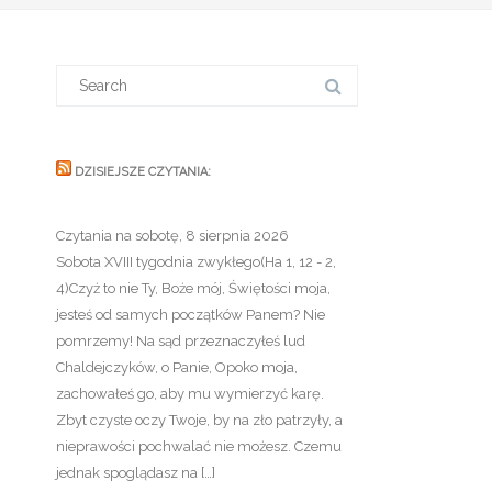
Search
for:
DZISIEJSZE CZYTANIA:
Czytania na sobotę, 8 sierpnia 2026
Sobota XVIII tygodnia zwykłego(Ha 1, 12 - 2,
4)Czyż to nie Ty, Boże mój, Świętości moja,
jesteś od samych początków Panem? Nie
pomrzemy! Na sąd przeznaczyłeś lud
Chaldejczyków, o Panie, Opoko moja,
zachowałeś go, aby mu wymierzyć karę.
Zbyt czyste oczy Twoje, by na zło patrzyły, a
nieprawości pochwalać nie możesz. Czemu
jednak spoglądasz na […]