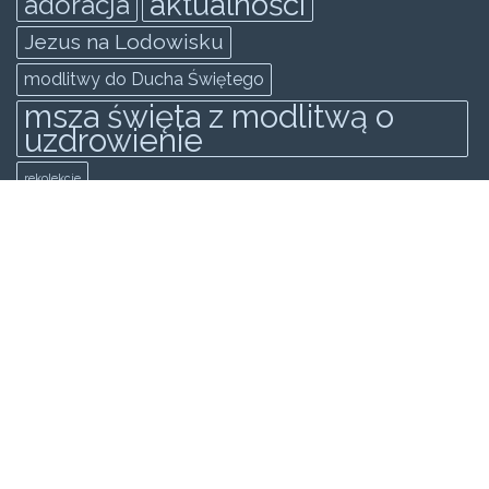
aktualności
adoracja
Jezus na Lodowisku
modlitwy do Ducha Świętego
msza święta z modlitwą o
uzdrowienie
rekolekcje
rekolekcje ewangelizacyjne odnowy
zakopane
Rekolekcje Ewangilazyjne Odnowy
świadectwo
spowiedż generalna
wielki post
KATEGORIE
Wideo