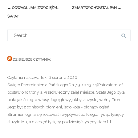
Post
←
ODWAGI, JAM ZWYCIĘŻYŁ
ZMARTWYCHWSTAŁ PAN
→
navigation
ŚWIAT
Search
for:
DZISIEJSZE CZYTANIA:
Czytania na czwartek, 6 sierpnia 2026
Święto Przemienienia Pańskiego(Dn 7,9-10.13-14)Patrzałem, aż
postawiono trony, a Przedwieczny zajął miejsce. Szata Jego była
biała jak śnieg, a włosy Jego głowy jakby z czystej wełny. Tron
Jego był z ognistych płomieni, jego koła - płonący ogień.
Strumień ognia się rozlewał i wypływał od Niego. Tysiąc tysięcy
służyło Mu, a dziesięć tysięcy po dziesięć tysięcy stało […]