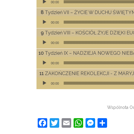
00:00
Tydzień VII – ŻYCIE W DUCHU ŚWIĘTY
Odtwarzacz plików dźwiękowych
00:00
Tydzień VIII – KOŚCIÓŁ ŻYJE DZIĘKI E
Odtwarzacz plików dźwiękowych
00:00
Tydzień IX – NADZIEJA NOWEGO NIEB
Odtwarzacz plików dźwiękowych
00:00
ZAKOŃCZENIE REKOLEKCJI - Z MARY
Odtwarzacz plików dźwiękowych
00:00
Wspólnota Od
Facebook
Twitter
Email
WhatsApp
Messeng
Share