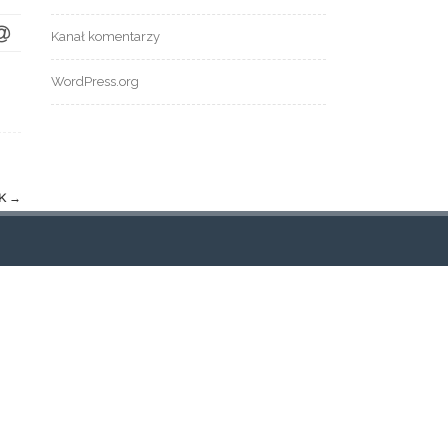
Kanał komentarzy
WordPress.org
RK
→
TRONY
tualności
og
ont Page