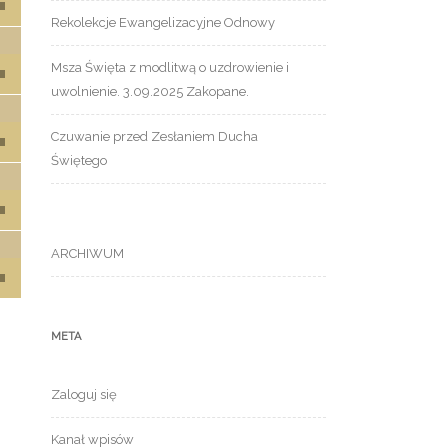
Rekolekcje Ewangelizacyjne Odnowy
 strzałek do góry oraz do dołu aby zwiększyć lub zmniejszyć g
Msza Święta z modlitwą o uzdrowienie i
uwolnienie. 3.09.2025 Zakopane.
 strzałek do góry oraz do dołu aby zwiększyć lub zmniejszyć g
Czuwanie przed Zesłaniem Ducha
Świętego
 strzałek do góry oraz do dołu aby zwiększyć lub zmniejszyć g
ARCHIWUM
 strzałek do góry oraz do dołu aby zwiększyć lub zmniejszyć g
META
Zaloguj się
Kanał wpisów