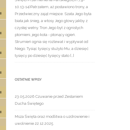
10.13-14)Patrzałem, aż postawiono trony, a
 strzałek do góry oraz do dołu aby zwiększyć lub zmniejszyć g
Przedwieczny zajął miejsce. Szata Jego była
biała jak śnieg, a włosy Jego głowy jakby z
czystej wełny. Tron Jego był z ognistych
 strzałek do góry oraz do dołu aby zwiększyć lub zmniejszyć g
płomieni, jego koła - płonący ogień.
Strumień ognia się rozlewał i wypływał od
Niego. Tysiąc tysięcy służyło Mu, a dziesięć
 strzałek do góry oraz do dołu aby zwiększyć lub zmniejszyć g
tysięcy po dziesięć tysięcy stało […]
 strzałek do góry oraz do dołu aby zwiększyć lub zmniejszyć g
OSTATNIE WPISY
 strzałek do góry oraz do dołu aby zwiększyć lub zmniejszyć g
23.05.2026 Czuwanie przed Zesłaniem
Ducha Świętego
 strzałek do góry oraz do dołu aby zwiększyć lub zmniejszyć g
Msza Święta oraz modlitwa o uzdrowienie i
uwolnienie 22.12.2025
 strzałek do góry oraz do dołu aby zwiększyć lub zmniejszyć g