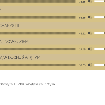
33:55
M
Używaj
53:55
UCHARYSTII
Używaj
43:31
A I NOWEJ ZIEMI
Używaj
27:45
JĄ W DUCHU ŚWIĘTYM
Używaj
34:03
nowy w Duchu Świętym św. Krzyża
er