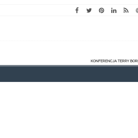
KONFERENCJA TERRY BO
KATEGORIE
S
Wideo
Ak
Galeria
Bl
Strona główna
Fr