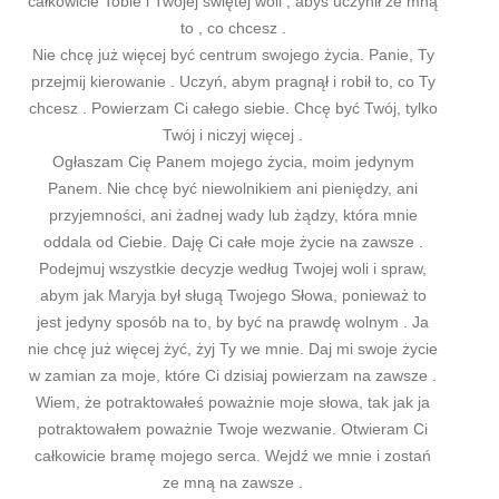
całkowicie Tobie i Twojej świętej woli , abyś uczynił ze mną
to , co chcesz .
Nie chcę już więcej być centrum swojego życia. Panie, Ty
przejmij kierowanie . Uczyń, abym pragnął i robił to, co Ty
chcesz . Powierzam Ci całego siebie. Chcę być Twój, tylko
Twój i niczyj więcej .
Ogłaszam Cię Panem mojego życia, moim jedynym
Panem. Nie chcę być niewolnikiem ani pieniędzy, ani
przyjemności, ani żadnej wady lub żądzy, która mnie
oddala od Ciebie. Daję Ci całe moje życie na zawsze .
Podejmuj wszystkie decyzje według Twojej woli i spraw,
abym jak Maryja był sługą Twojego Słowa, ponieważ to
jest jedyny sposób na to, by być na prawdę wolnym . Ja
nie chcę już więcej żyć, żyj Ty we mnie. Daj mi swoje życie
w zamian za moje, które Ci dzisiaj powierzam na zawsze .
Wiem, że potraktowałeś poważnie moje słowa, tak jak ja
potraktowałem poważnie Twoje wezwanie. Otwieram Ci
całkowicie bramę mojego serca. Wejdź we mnie i zostań
ze mną na zawsze .