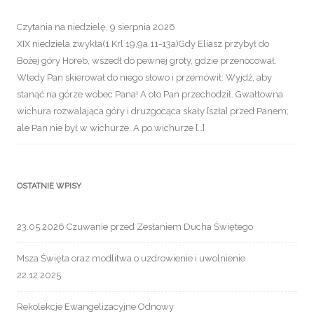
Czytania na niedzielę, 9 sierpnia 2026
XIX niedziela zwykła(1 Krl 19,9a.11-13a)Gdy Eliasz przybył do
Bożej góry Horeb, wszedł do pewnej groty, gdzie przenocował.
Wtedy Pan skierował do niego słowo i przemówił: Wyjdź, aby
stanąć na górze wobec Pana! A oto Pan przechodził. Gwałtowna
wichura rozwalająca góry i druzgocąca skały [szła] przed Panem;
ale Pan nie był w wichurze. A po wichurze […]
OSTATNIE WPISY
23.05.2026 Czuwanie przed Zesłaniem Ducha Świętego
Msza Święta oraz modlitwa o uzdrowienie i uwolnienie
22.12.2025
Rekolekcje Ewangelizacyjne Odnowy