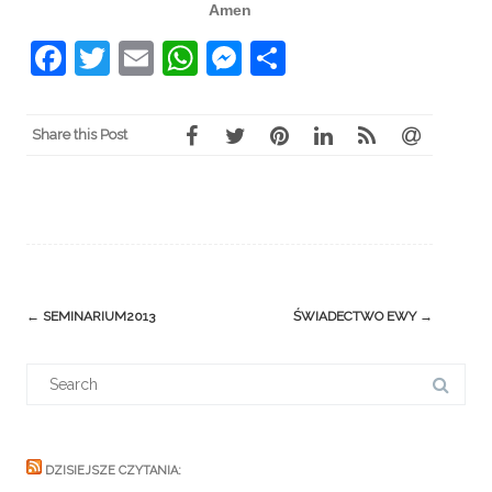
Amen
Facebook
Twitter
Email
WhatsApp
Messenger
Share
Share this Post
Post
←
SEMINARIUM2013
ŚWIADECTWO EWY
→
navigation
Search
for:
DZISIEJSZE CZYTANIA: