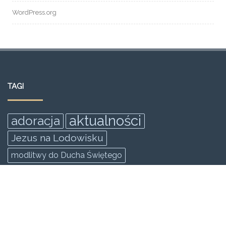
WordPress.org
TAGI
aktualności
adoracja
Jezus na Lodowisku
modlitwy do Ducha Świętego
msza święta z modlitwą o
uzdrowienie
rekolekcje
rekolekcje ewangelizacyjne odnowy