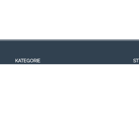
KATEGORIE
S
Wideo
Ak
Galeria
Bl
Strona główna
Fr
Formacja
Gal
SEMINARIUM 2013
Ko