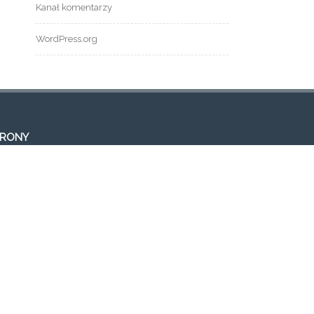
Kanał komentarzy
WordPress.org
TRONY
tualności
og
ont Page
eria
ntakt