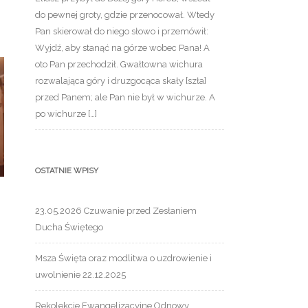
do pewnej groty, gdzie przenocował. Wtedy
Pan skierował do niego słowo i przemówił:
Wyjdź, aby stanąć na górze wobec Pana! A
oto Pan przechodził. Gwałtowna wichura
rozwalająca góry i druzgocąca skały [szła]
przed Panem; ale Pan nie był w wichurze. A
po wichurze […]
OSTATNIE WPISY
23.05.2026 Czuwanie przed Zesłaniem
Ducha Świętego
Msza Święta oraz modlitwa o uzdrowienie i
uwolnienie 22.12.2025
Rekolekcje Ewangelizacyjne Odnowy