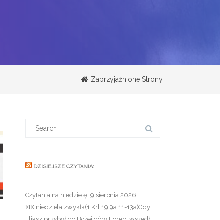
Zaprzyjaźnione Strony
Search
for:
DZISIEJSZE CZYTANIA:
Czytania na niedzielę, 9 sierpnia 2026
XIX niedziela zwykła(1 Krl 19,9a.11-13a)Gdy
Eliasz przybył do Bożej góry Horeb, wszedł