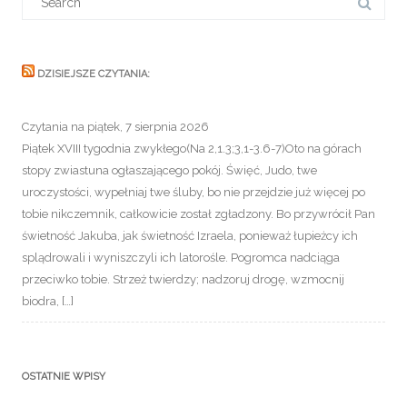
e
er
l
s
e
e
for:
b
A
n
o
p
g
DZISIEJSZE CZYTANIA:
o
p
er
k
Czytania na piątek, 7 sierpnia 2026
Piątek XVIII tygodnia zwykłego(Na 2,1.3;3,1-3.6-7)Oto na górach
stopy zwiastuna ogłaszającego pokój. Święć, Judo, twe
uroczystości, wypełniaj twe śluby, bo nie przejdzie już więcej po
tobie nikczemnik, całkowicie został zgładzony. Bo przywrócił Pan
świetność Jakuba, jak świetność Izraela, ponieważ łupieżcy ich
splądrowali i wyniszczyli ich latorośle. Pogromca nadciąga
przeciwko tobie. Strzeż twierdzy; nadzoruj drogę, wzmocnij
biodra, […]
OSTATNIE WPISY