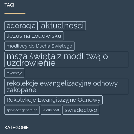
e
er
l
s
e
e
TAGI
b
A
n
o
p
g
aktualności
adoracja
o
p
er
Jezus na Lodowisku
k
modlitwy do Ducha Świętego
msza święta z modlitwą o
uzdrowienie
rekolekcje
rekolekcje ewangelizacyjne odnowy
zakopane
Rekolekcje Ewangilazyjne Odnowy
świadectwo
spowiedż generalna
wielki post
KATEGORIE