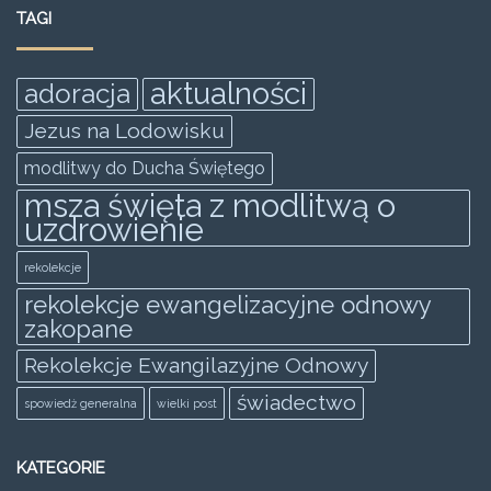
e
er
l
s
e
e
TAGI
b
A
n
o
p
g
aktualności
adoracja
o
p
er
Jezus na Lodowisku
k
modlitwy do Ducha Świętego
msza święta z modlitwą o
uzdrowienie
rekolekcje
rekolekcje ewangelizacyjne odnowy
zakopane
Rekolekcje Ewangilazyjne Odnowy
świadectwo
spowiedż generalna
wielki post
KATEGORIE