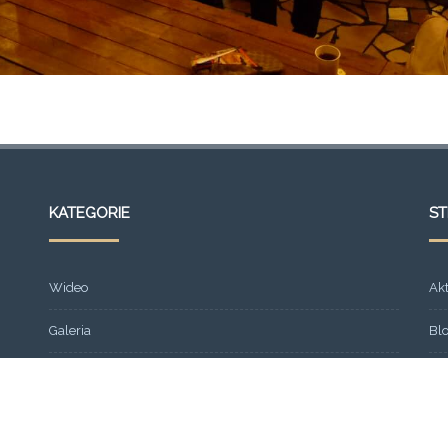
KATEGORIE
S
Wideo
Ak
Galeria
Bl
Strona główna
Fr
Formacja
Gal