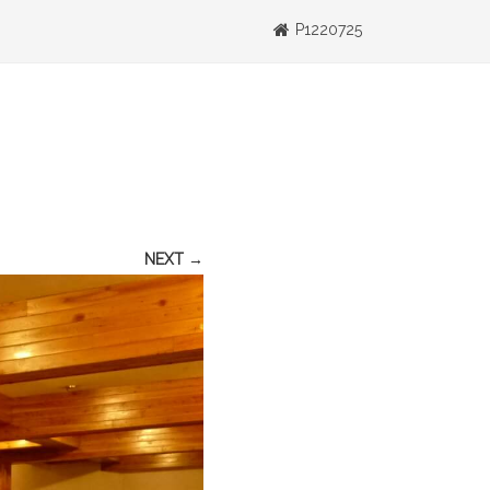
P1220725
NEXT →