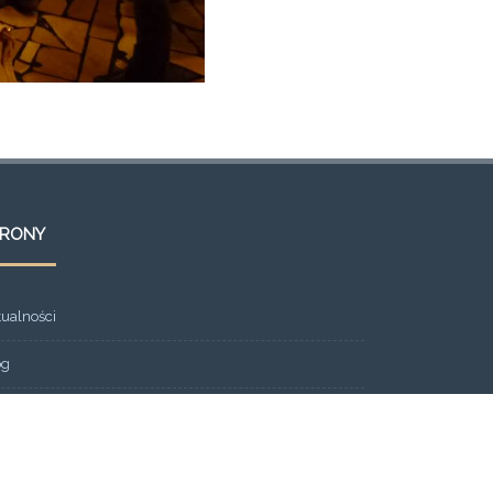
TRONY
tualności
og
ont Page
eria