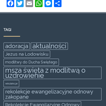
F
T
E
W
M
S
a
w
m
h
e
h
c
itt
ai
at
ss
ar
e
er
l
s
e
e
TAGI
b
A
n
o
p
g
aktualności
adoracja
o
p
er
Jezus na Lodowisku
k
modlitwy do Ducha Świętego
msza święta z modlitwą o
uzdrowienie
rekolekcje
rekolekcje ewangelizacyjne odnowy
zakopane
Rekolekcje Ewangilazyjne Odnowy