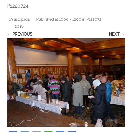
P1220724
19 listopada
Published
at
1600 × 1200
in
P1220724
.
2018
← PREVIOUS
NEXT →