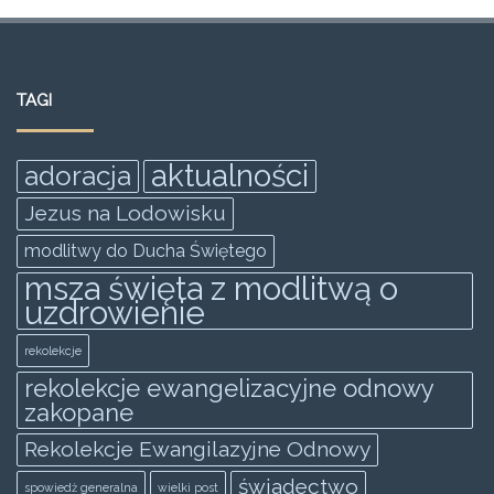
a
w
m
h
e
h
c
itt
ai
at
ss
ar
e
er
l
s
e
e
TAGI
b
A
n
o
p
g
aktualności
adoracja
o
p
er
Jezus na Lodowisku
k
modlitwy do Ducha Świętego
msza święta z modlitwą o
uzdrowienie
rekolekcje
rekolekcje ewangelizacyjne odnowy
zakopane
Rekolekcje Ewangilazyjne Odnowy
świadectwo
spowiedż generalna
wielki post