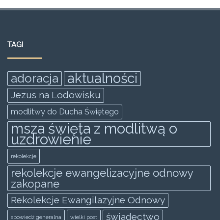
a
w
m
h
e
h
c
itt
ai
at
ss
ar
e
er
l
s
e
e
TAGI
b
A
n
o
p
g
aktualności
adoracja
o
p
er
Jezus na Lodowisku
k
modlitwy do Ducha Świętego
msza święta z modlitwą o
uzdrowienie
rekolekcje
rekolekcje ewangelizacyjne odnowy
zakopane
Rekolekcje Ewangilazyjne Odnowy
świadectwo
spowiedż generalna
wielki post