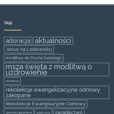
a
w
m
h
e
h
c
itt
ai
at
ss
ar
e
er
l
s
e
e
TAGI
b
A
n
o
p
g
aktualności
adoracja
o
p
er
Jezus na Lodowisku
k
modlitwy do Ducha Świętego
msza święta z modlitwą o
uzdrowienie
rekolekcje
rekolekcje ewangelizacyjne odnowy
zakopane
Rekolekcje Ewangilazyjne Odnowy
świadectwo
spowiedż generalna
wielki post