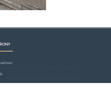
TRONY
tualności
og
ont Page
eria
ntakt