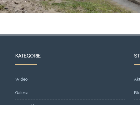
KATEGORIE
S
Wideo
Ak
Galeria
Bl
Strona główna
Fr
Formacja
Gal
SEMINARIUM 2013
Ko