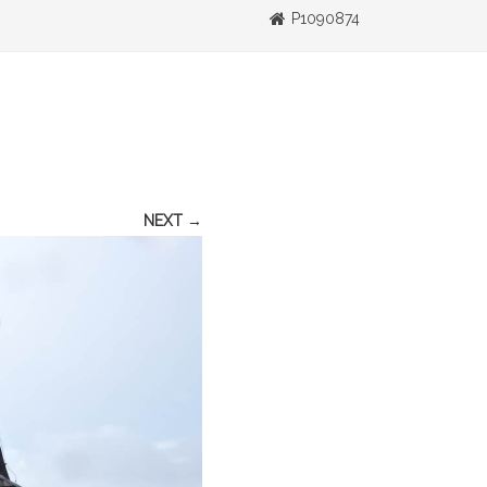
P1090874
NEXT →