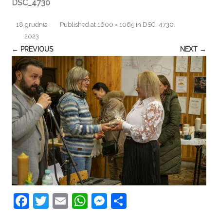
DSC_4730
18 grudnia
Published
at
1600 × 1065
in
DSC_4730
.
2023
← PREVIOUS
NEXT →
F
T
E
W
M
S
a
w
m
h
e
h