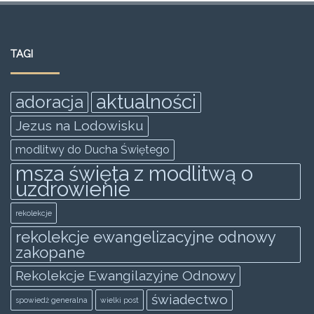
c
itt
ai
at
ss
ar
e
er
l
s
e
e
TAGI
b
A
n
o
p
g
aktualności
adoracja
o
p
er
Jezus na Lodowisku
k
modlitwy do Ducha Świętego
msza święta z modlitwą o
uzdrowienie
rekolekcje
rekolekcje ewangelizacyjne odnowy
zakopane
Rekolekcje Ewangilazyjne Odnowy
świadectwo
spowiedż generalna
wielki post