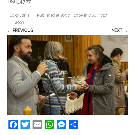
DSC_4727
18 grudnia
Published
at
1600 × 1065
in
DSC_4727
.
2023
← PREVIOUS
NEXT →
F
T
E
W
M
S
a
w
m
h
e
h