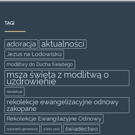
c
itt
ai
at
ss
ar
e
er
l
s
e
e
TAGI
b
A
n
o
p
g
aktualności
adoracja
o
p
er
Jezus na Lodowisku
k
modlitwy do Ducha Świętego
msza święta z modlitwą o
uzdrowienie
rekolekcje
rekolekcje ewangelizacyjne odnowy
zakopane
Rekolekcje Ewangilazyjne Odnowy
świadectwo
spowiedż generalna
wielki post