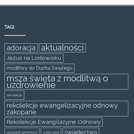
a
w
m
h
e
h
c
itt
ai
at
ss
ar
e
er
l
s
e
e
TAGI
b
A
n
o
p
g
aktualności
adoracja
o
p
er
Jezus na Lodowisku
k
modlitwy do Ducha Świętego
msza święta z modlitwą o
uzdrowienie
rekolekcje
rekolekcje ewangelizacyjne odnowy
zakopane
Rekolekcje Ewangilazyjne Odnowy
świadectwo
spowiedż generalna
wielki post