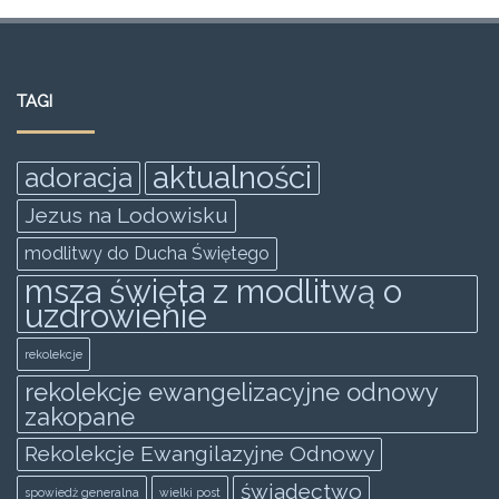
a
w
m
h
e
h
c
itt
ai
at
ss
ar
e
er
l
s
e
e
TAGI
b
A
n
o
p
g
aktualności
adoracja
o
p
er
Jezus na Lodowisku
k
modlitwy do Ducha Świętego
msza święta z modlitwą o
uzdrowienie
rekolekcje
rekolekcje ewangelizacyjne odnowy
zakopane
Rekolekcje Ewangilazyjne Odnowy
świadectwo
spowiedż generalna
wielki post