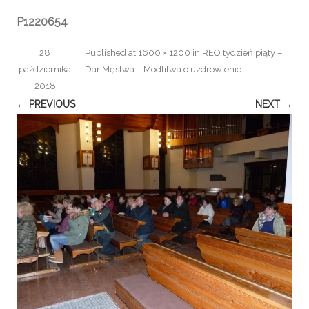
P1220654
28
Published
at
1600 × 1200
in
REO tydzień piąty –
października
Dar Męstwa – Modlitwa o uzdrowienie
.
2018
← PREVIOUS
NEXT →