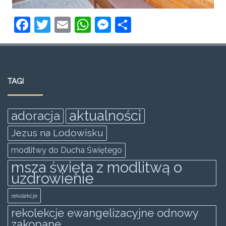
F
T
E
W
M
S
a
w
m
h
e
h
c
itt
ai
at
ss
ar
e
er
l
s
e
e
TAGI
b
A
n
o
p
g
aktualności
adoracja
o
p
er
Jezus na Lodowisku
k
modlitwy do Ducha Świętego
msza święta z modlitwą o
uzdrowienie
rekolekcje
rekolekcje ewangelizacyjne odnowy
zakopane