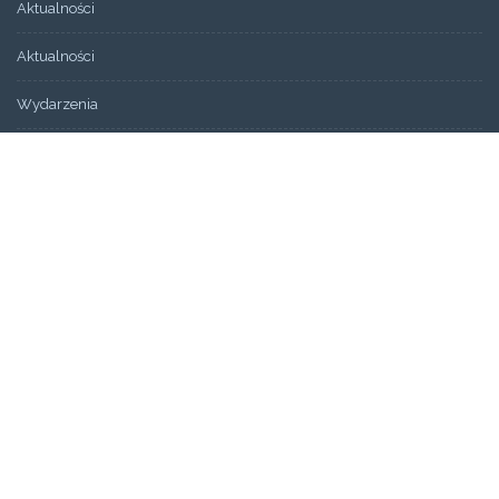
Aktualności
Aktualności
Wydarzenia
Bez kategorii
ARCHIWUM
Artykuły
Świadectwa
STRONY
Aktualności
Blog