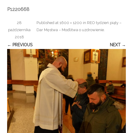
P1220668
28
Published
at
1600 × 1200
in
REO tydzień piąty –
października
Dar Męstwa – Modlitwa o uzdrowienie
.
2018
← PREVIOUS
NEXT →