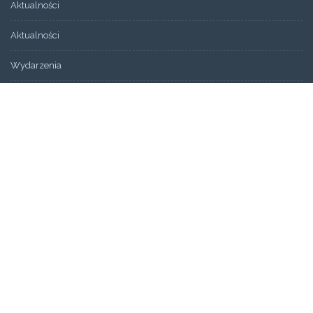
Aktualności
Aktualności
Wydarzenia
Bez kategorii
ARCHIWUM
Artykuły
Świadectwa
STRONY
Aktualności
Blog