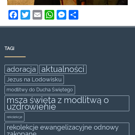
F
T
E
W
M
S
a
w
m
h
e
h
c
itt
ai
at
ss
ar
e
er
l
s
e
e
TAGI
b
A
n
o
p
g
aktualności
adoracja
o
p
er
Jezus na Lodowisku
k
modlitwy do Ducha Świętego
msza święta z modlitwą o
uzdrowienie
rekolekcje
rekolekcje ewangelizacyjne odnowy
zakopane