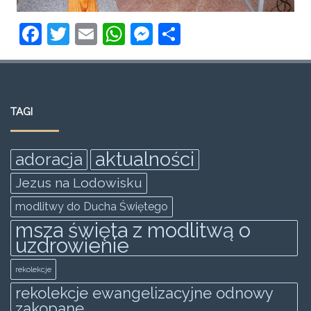
F
T
E
W
M
S
a
w
m
h
e
h
c
itt
ai
at
ss
ar
e
er
l
s
e
e
TAGI
b
A
n
o
p
g
aktualności
adoracja
o
p
er
Jezus na Lodowisku
k
modlitwy do Ducha Świętego
msza święta z modlitwą o
uzdrowienie
rekolekcje
rekolekcje ewangelizacyjne odnowy
zakopane