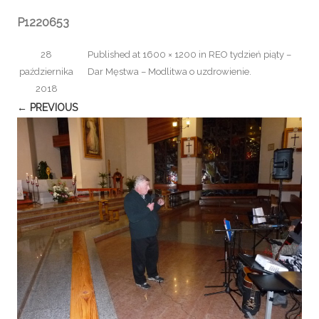
P1220653
28
Published
at
1600 × 1200
in
REO tydzień piąty –
października
Dar Męstwa – Modlitwa o uzdrowienie
.
2018
← PREVIOUS