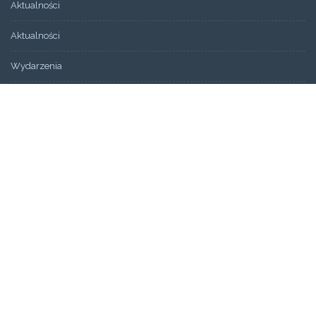
Aktualności
Aktualności
Wydarzenia
Bez kategorii
ARCHIWUM
Artykuły
Świadectwa
STRONY
Aktualności
Blog