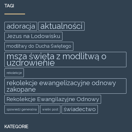
e
er
l
s
e
e
TAGI
b
A
n
o
p
g
aktualności
adoracja
o
p
er
Jezus na Lodowisku
k
modlitwy do Ducha Świętego
msza święta z modlitwą o
uzdrowienie
rekolekcje
rekolekcje ewangelizacyjne odnowy
zakopane
Rekolekcje Ewangilazyjne Odnowy
świadectwo
spowiedż generalna
wielki post
KATEGORIE