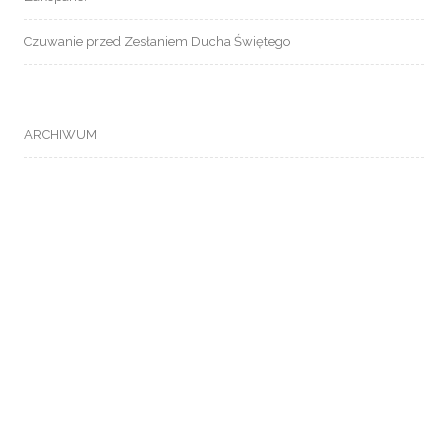
Czuwanie przed Zesłaniem Ducha Świętego
ARCHIWUM
META
Zaloguj się
Kanał wpisów
Kanał komentarzy
WordPress.org