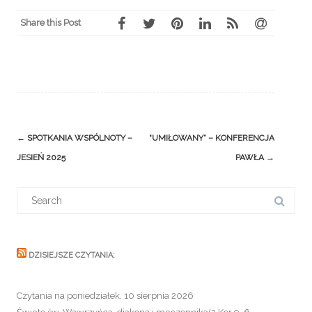
Share this Post
Post
←
SPOTKANIA WSPÓLNOTY –
“UMIŁOWANY” – KONFERENCJA
navigation
JESIEŃ 2025
PAWŁA
→
Search
for:
DZISIEJSZE CZYTANIA:
Czytania na poniedziałek, 10 sierpnia 2026