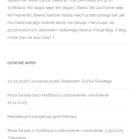
Święto św. Wawrzyńca, diakona i męczennika(2 Kor 9, 6-
10)Bracia: Kto skąpo sieje, ten skąpo i zbiera, kto zaś hojnie sieje,
ten hojnie też zbierać będzie. Każdy niech przeto postąpi tak, jak
mu nakazuje jego własne serce, nie żałując i nie czując się
przymuszonym, albowiem radosnego dawcę miłuje Bóg. A Bóg
może zlać na was całą […]
OSTATNIE WPISY
23.05.2026 Czuwanie przed Zesłaniem Ducha Świętego
Msza Święta oraz modlitwa o uzdrowienie i uwolnienie
22.12.2025
Rekolekcje Ewangelizacyjne Odnowy
Msza Święta z modlitwą o uzdrowienie i uwolnienie. 3.09.2025
Zakopane.