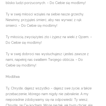
blisko ludzi porzuconych. – Do Ciebie się modlimy!
Ty w swej miłości wziąłeś na siebie nasze grzechy.
Niewinny, przyjąłeś śmierć, aby nas wyrwać z rąk
śmierci. – Do Ciebie się modlimy!
Ty miłością zwyciężyłeś zło i żyjesz na wieki z Ojcem. –
Do Ciebie się modlimy!
Ty w swej dobroci nas wysłuchujesz i jesteś zawsze z
nami, napełnij nas światłem Twojego oblicza. – Do
Ciebie się modlimy!
Modlitwa
Ty, Chryste, dajesz wszystko – dajesz swe życie, a także
przebaczenie, którego nam nigdy nie zabraknie. A my
nieporadnie zdobywamy się na odpowiedź: Ty wiesz,
Chryste, że Cię kocham. Może nie tak, jak bym chciał, ale