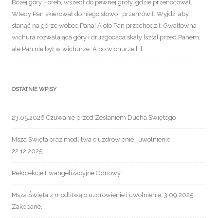
Bożej góry Horeb, wszedł do pewnej groty, gdzie przenocował.
Wtedy Pan skierował do niego słowo i przemówił: Wyjdź, aby
stanąć na górze wobec Pana! A oto Pan przechodził. Gwałtowna
wichura rozwalająca góry i druzgocąca skały [szła] przed Panem;
ale Pan nie był w wichurze. A po wichurze […]
OSTATNIE WPISY
23.05.2026 Czuwanie przed Zesłaniem Ducha Świętego
Msza Święta oraz modlitwa o uzdrowienie i uwolnienie
22.12.2025
Rekolekcje Ewangelizacyjne Odnowy
Msza Święta z modlitwą o uzdrowienie i uwolnienie. 3.09.2025
Zakopane.