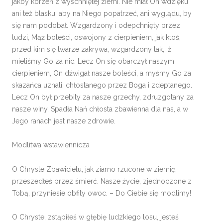
jakby korzeń z wyschniętej ziemi. Nie miał On wdzięku
ani też blasku, aby na Niego popatrzeć, ani wyglądu, by
się nam podobał. Wzgardzony i odepchnięty przez
ludzi, Mąż boleści, oswojony z cierpieniem, jak ktoś,
przed kim się twarze zakrywa, wzgardzony tak, iż
mieliśmy Go za nic. Lecz On się obarczył naszym
cierpieniem, On dźwigał nasze boleści, a myśmy Go za
skazańca uznali, chłostanego przez Boga i zdeptanego.
Lecz On był przebity za nasze grzechy, zdruzgotany za
nasze winy. Spadła Nań chłosta zbawienna dla nas, a w
Jego ranach jest nasze zdrowie.
Modlitwa wstawiennicza
O Chryste Zbawicielu, jak ziarno rzucone w ziemię,
przeszedłeś przez śmierć. Nasze życie, zjednoczone z
Tobą, przyniesie obfity owoc. – Do Ciebie się modlimy!
O Chryste, zstąpiłeś w głębię ludzkiego losu, jesteś