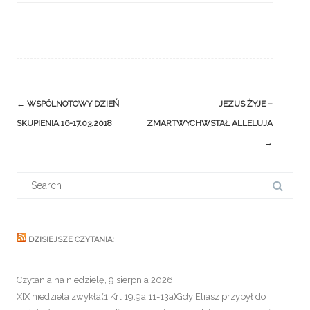
Post
←
WSPÓLNOTOWY DZIEŃ
JEZUS ŻYJE –
navigation
SKUPIENIA 16-17.03.2018
ZMARTWYCHWSTAŁ ALLELUJA
→
Search
for:
DZISIEJSZE CZYTANIA:
Czytania na niedzielę, 9 sierpnia 2026
XIX niedziela zwykła(1 Krl 19,9a.11-13a)Gdy Eliasz przybył do