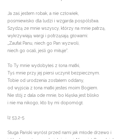
Ja zaś jestem robak, a nie człowiek,
pośmiewisko dla ludzi i wzgarda pospólstwa.
Szydzą ze mnie wszyscy, którzy na mnie patrzą,
wykrzywiają wargi i potrząsają głowami:
„Zaufał Panu, niech go Pan wyzwoli,
niech go ocali, jeśli go miłuje”.
To Ty mnie wydobyłeś z łona matki,
Tyś mnie przy jej piersi uczynił bezpiecznym.
Tobie od urodzenia zostałem oddany,
od wyjścia z łona matki jesteś moim Bogiem.
Nie stój z dala ode mnie, bo klęska jest blisko
i nie ma nikogo, kto by mi dopomógł.
Iz 53,2-5
Sługa Pański wyrósł przed nami jak młode drzewo i