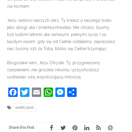
cię kocham.
Jezu, radości naszych serc, Ty trwasz u naszego boku
jako ubogi, ale i zmartwychwstały. Nie chcesz, byśmy
byli ludźmi letnimi, ale żarliwymi, pełnymi życia. I za
każdym razem, gdy się od Ciebie oddalamy, zapraszasz
nas, byśmy szli za Tobą, blisko się Ciebie trzymając.
Błogosław nam, Jezu Chryste. Ty, przygnieciony
cierpieniem, nie groziłeś nikomu i przychodzisz
uzdrawiać swą współczującą miłością.
Facebook
Twitter
Email
WhatsApp
Messenger
Share
wielki post
Share this Post