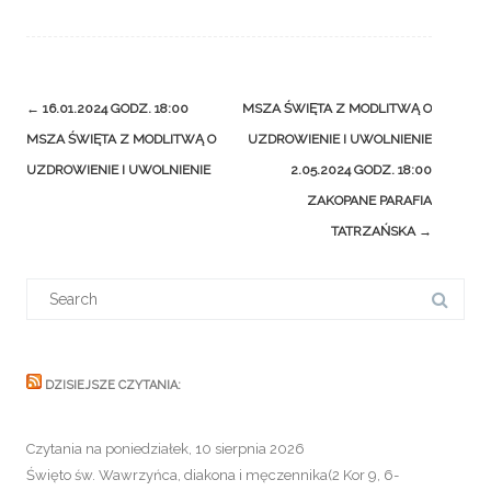
Post
←
16.01.2024 GODZ. 18:00
MSZA ŚWIĘTA Z MODLITWĄ O
navigation
MSZA ŚWIĘTA Z MODLITWĄ O
UZDROWIENIE I UWOLNIENIE
UZDROWIENIE I UWOLNIENIE
2.05.2024 GODZ. 18:00
ZAKOPANE PARAFIA
TATRZAŃSKA
→
Search
for:
DZISIEJSZE CZYTANIA:
Czytania na poniedziałek, 10 sierpnia 2026
Święto św. Wawrzyńca, diakona i męczennika(2 Kor 9, 6-