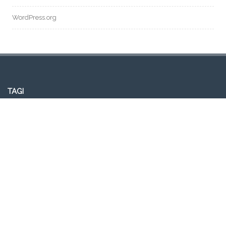
WordPress.org
TAGI
aktualności
adoracja
Jezus na Lodowisku
modlitwy do Ducha Świętego
msza święta z modlitwą o
uzdrowienie
rekolekcje
rekolekcje ewangelizacyjne odnowy