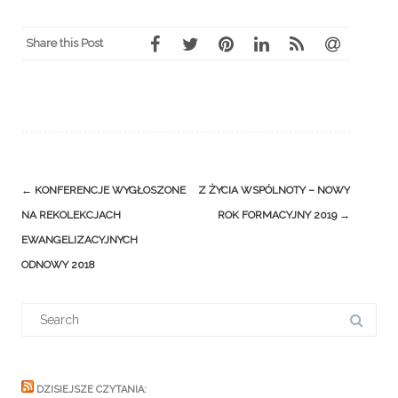
Share this Post
Post
←
KONFERENCJE WYGŁOSZONE
Z ŻYCIA WSPÓLNOTY – NOWY
navigation
NA REKOLEKCJACH
ROK FORMACYJNY 2019
→
EWANGELIZACYJNYCH
ODNOWY 2018
Search
for:
DZISIEJSZE CZYTANIA: