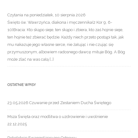
Czytania na poniedziałek, 10 sierpnia 2026
Święto św. Wawrzyńca, diakona i męczennika(2 Kor 9, 6-
10)Bracia: Kto skąpo sieje, ten skąpo i zbiera, kto zaś hojnie sieje,
ten hojnie też zbierać będzie. Każdy niech przeto postąpi tak, jak
mu nakazuje jego własne serce, nie żałując i nie czując się
przymuszonym, albowiem radosnego dawcę miłuje Bóg. A Bóg
może zlać na was całą […]
OSTATNIE WPISY
23.05.2026 Czuwanie przed Zesłaniem Ducha Świętego
Msza Święta oraz modlitwa o uzdrowienie i uwolnienie
22.12.2025
Rekolekcje Ewangelizacyjne Odnowy