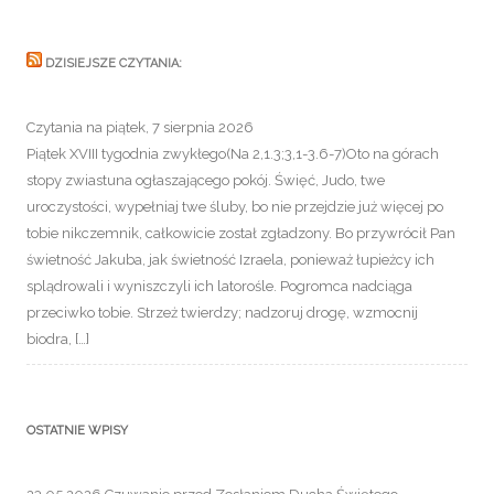
DZISIEJSZE CZYTANIA:
Czytania na piątek, 7 sierpnia 2026
Piątek XVIII tygodnia zwykłego(Na 2,1.3;3,1-3.6-7)Oto na górach
stopy zwiastuna ogłaszającego pokój. Święć, Judo, twe
uroczystości, wypełniaj twe śluby, bo nie przejdzie już więcej po
tobie nikczemnik, całkowicie został zgładzony. Bo przywrócił Pan
świetność Jakuba, jak świetność Izraela, ponieważ łupieżcy ich
splądrowali i wyniszczyli ich latorośle. Pogromca nadciąga
przeciwko tobie. Strzeż twierdzy; nadzoruj drogę, wzmocnij
biodra, […]
OSTATNIE WPISY