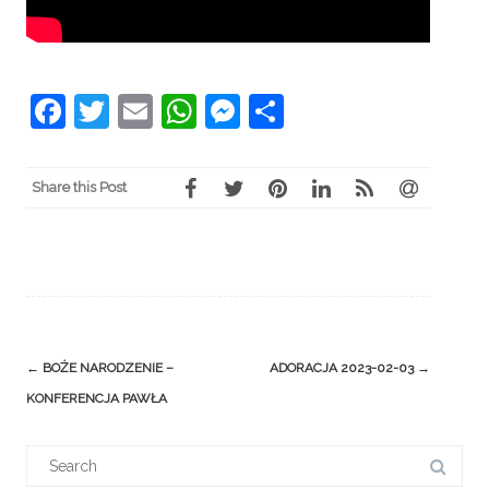
Facebook
Twitter
Email
WhatsApp
Messenger
Share
Share this Post
Post
←
BOŻE NARODZENIE –
ADORACJA 2023-02-03
→
navigation
KONFERENCJA PAWŁA
Search
for: