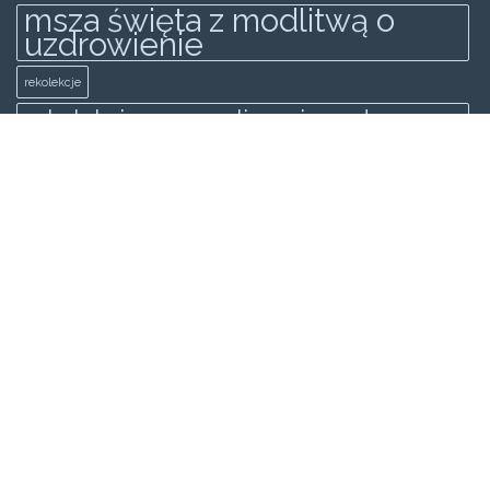
msza święta z modlitwą o
uzdrowienie
rekolekcje
rekolekcje ewangelizacyjne odnowy
zakopane
Rekolekcje Ewangilazyjne Odnowy
świadectwo
spowiedż generalna
wielki post
KATEGORIE
Wideo
Galeria
Strona główna