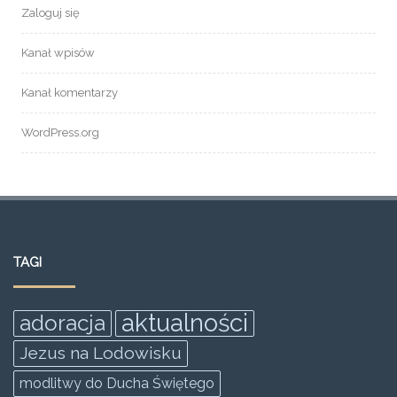
Zaloguj się
Kanał wpisów
Kanał komentarzy
WordPress.org
TAGI
aktualności
adoracja
Jezus na Lodowisku
modlitwy do Ducha Świętego