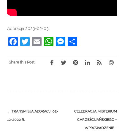
Adoracja 2023-02-03
Facebook
Twitter
Email
WhatsApp
Messenger
Share
Share this Post
Post
←
TRANSMISJA ADORACJI 02-
CELEBRACJA MISTERIUM
navigation
12-2022 R.
CHRZEŚCIJAŃSKIEGO –
WPROWADZENIE –