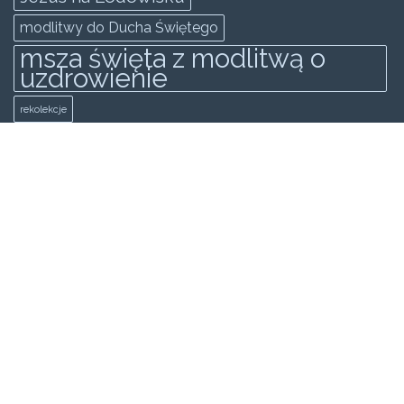
modlitwy do Ducha Świętego
msza święta z modlitwą o
uzdrowienie
rekolekcje
rekolekcje ewangelizacyjne odnowy
zakopane
Rekolekcje Ewangilazyjne Odnowy
świadectwo
spowiedż generalna
wielki post
KATEGORIE
Wideo
Galeria