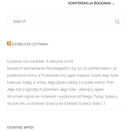
KONFERENCJA BOGDANA
→
Search
for:
DZISIEJSZE CZYTANIA:
Czytania na czwartek, 6 sierpnia 2026
Święto Przemienienia Pańskiego(Dn 7,9-10.13-14)Patrzałem, aż
postawiono trony, a Przedwieczny zajął miejsce. Szata Jego była
biała jak śnieg, a włosy Jego głowy jakby z czystej wełny. Tron
Jego był z ognistych płomieni, jego koła - płonący ogień.
Strumień ognia się rozlewał i wypływał od Niego. Tysiąc tysięcy
służyło Mu, a dziesięć tysięcy po dziesięć tysięcy stało […]
OSTATNIE WPISY