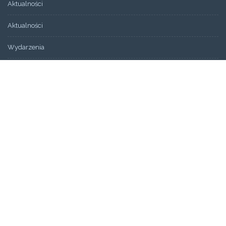
Aktualności
Aktualności
Wydarzenia
Bez kategorii
ARCHIWUM
Artykuły
Świadectwa
STRONY
Aktualności
Blog