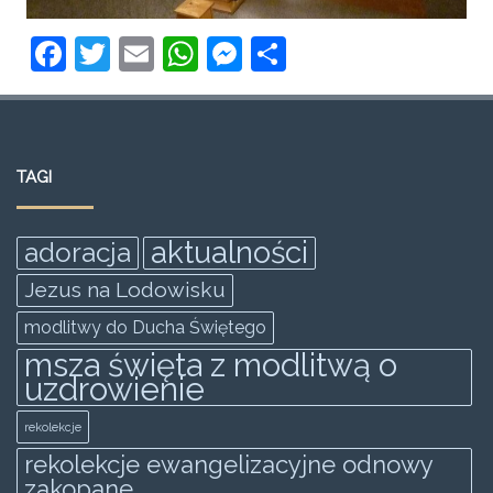
F
T
E
W
M
S
a
w
m
h
e
h
c
itt
ai
at
ss
ar
e
er
l
s
e
e
TAGI
b
A
n
o
p
g
aktualności
adoracja
o
p
er
Jezus na Lodowisku
k
modlitwy do Ducha Świętego
msza święta z modlitwą o
uzdrowienie
rekolekcje
rekolekcje ewangelizacyjne odnowy
zakopane