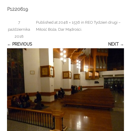
P1220619
7
Published
at
2048 × 1536
in
REO Tydzień drugi –
października
Miłość Boża, Dar Mądrości
.
2018
← PREVIOUS
NEXT →