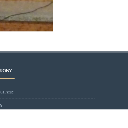
TRONY
tualności
og
ont Page