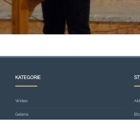
KATEGORIE
S
Wideo
Ak
Galeria
Bl
Strona główna
Fr