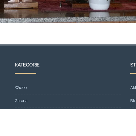
KATEGORIE
S
Wideo
Ak
Galeria
Bl
Strona główna
Fr
Formacja
Gal