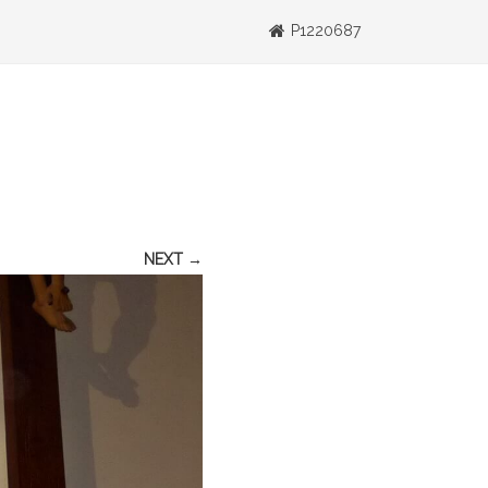
P1220687
NEXT →