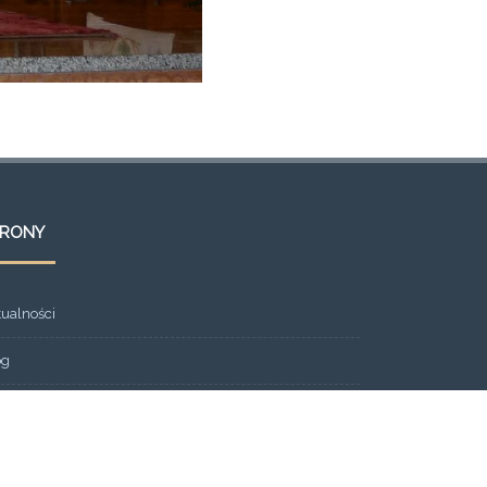
TRONY
tualności
og
ont Page
eria