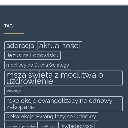
a
w
m
h
e
h
c
itt
ai
at
ss
ar
e
er
l
s
e
e
TAGI
b
A
n
o
p
g
aktualności
adoracja
o
p
er
Jezus na Lodowisku
k
modlitwy do Ducha Świętego
msza święta z modlitwą o
uzdrowienie
rekolekcje
rekolekcje ewangelizacyjne odnowy
zakopane
Rekolekcje Ewangilazyjne Odnowy
świadectwo
spowiedż generalna
wielki post