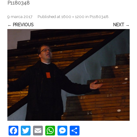
P1180348
9 marca 2017
Published
at
1600 × 1200
in
P1180348
.
← PREVIOUS
NEXT →
F
T
E
W
M
S