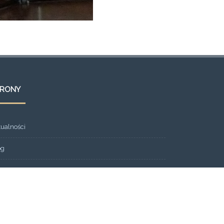
TRONY
tualności
og
ont Page
eria
ntakt