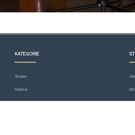
KATEGORIE
S
Wideo
Ak
Galeria
Bl
Strona główna
Fr
Formacja
Gal
SEMINARIUM 2013
Ko