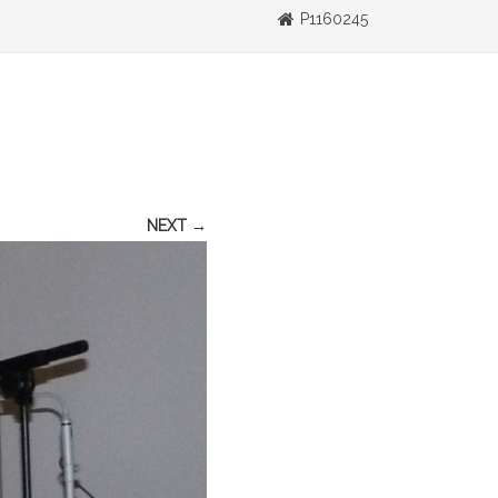
P1160245
NEXT →