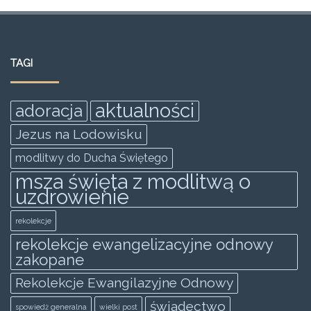
a
w
m
h
e
h
c
itt
ai
at
ss
ar
e
er
l
s
e
e
TAGI
b
A
n
o
p
g
aktualności
adoracja
o
p
er
Jezus na Lodowisku
k
modlitwy do Ducha Świętego
msza święta z modlitwą o
uzdrowienie
rekolekcje
rekolekcje ewangelizacyjne odnowy
zakopane
Rekolekcje Ewangilazyjne Odnowy
świadectwo
spowiedż generalna
wielki post