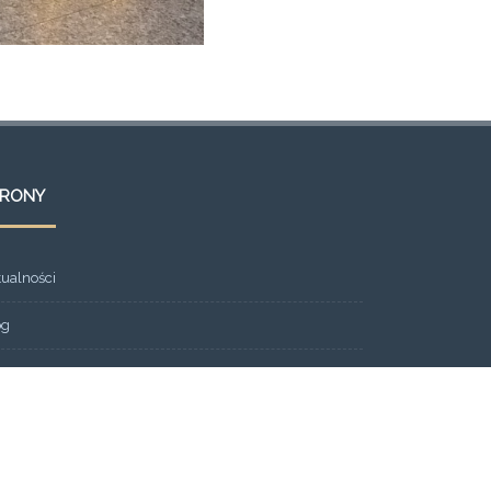
TRONY
tualności
og
ont Page
eria
ntakt