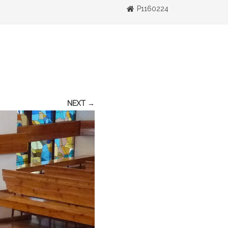
P1160224
NEXT →