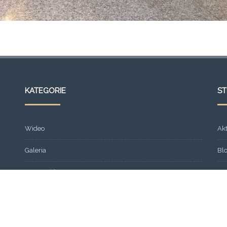
KATEGORIE
S
Wideo
Ak
Galeria
Bl
Strona główna
Fr
Formacja
Gal
SEMINARIUM 2013
Ko