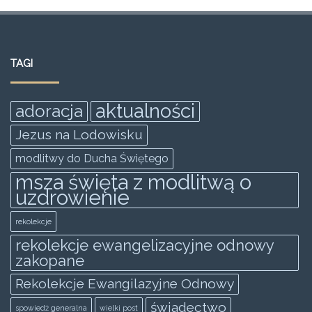
a
w
m
h
e
h
c
itt
ai
at
ss
ar
e
er
l
s
e
e
TAGI
b
A
n
o
p
g
aktualności
adoracja
o
p
er
Jezus na Lodowisku
k
modlitwy do Ducha Świętego
msza święta z modlitwą o
uzdrowienie
rekolekcje
rekolekcje ewangelizacyjne odnowy
zakopane
Rekolekcje Ewangilazyjne Odnowy
świadectwo
spowiedż generalna
wielki post