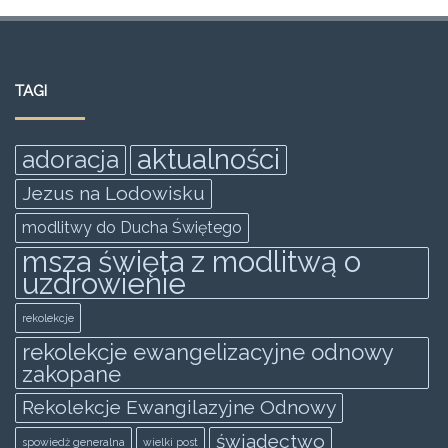
a
w
m
h
e
h
c
itt
ai
at
ss
ar
e
er
l
s
e
e
TAGI
b
A
n
o
p
g
aktualności
adoracja
o
p
er
Jezus na Lodowisku
k
modlitwy do Ducha Świętego
msza święta z modlitwą o
uzdrowienie
rekolekcje
rekolekcje ewangelizacyjne odnowy
zakopane
Rekolekcje Ewangilazyjne Odnowy
świadectwo
spowiedż generalna
wielki post