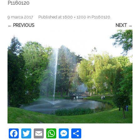
P1160120
9 marca 2017
Published
at
1600 × 1200
in
P1160120
.
← PREVIOUS
NEXT →
F
T
E
W
M
S