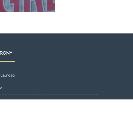
TRONY
tualności
og
ont Page
eria
ntakt