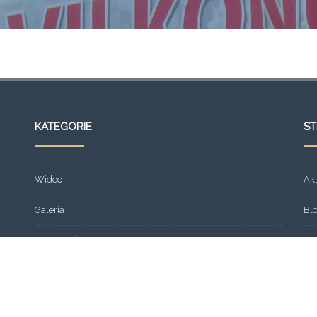
KATEGORIE
S
Wideo
Ak
Galeria
Bl
Strona główna
Fr
Formacja
Gal
SEMINARIUM 2013
Ko