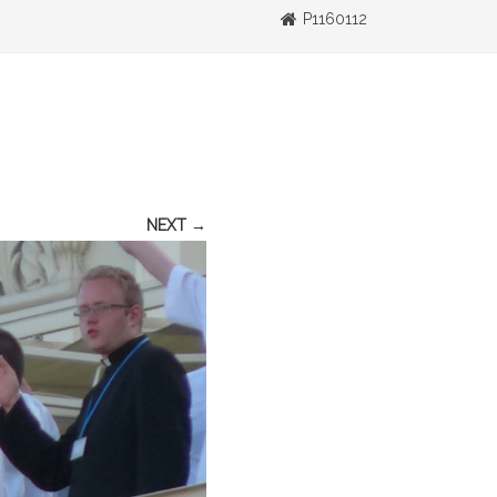
P1160112
NEXT →