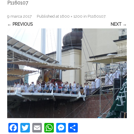
P1160107
9 marca 2017
Published
at
1600 × 1200
in
P1160107
.
← PREVIOUS
NEXT →
F
T
E
W
M
S