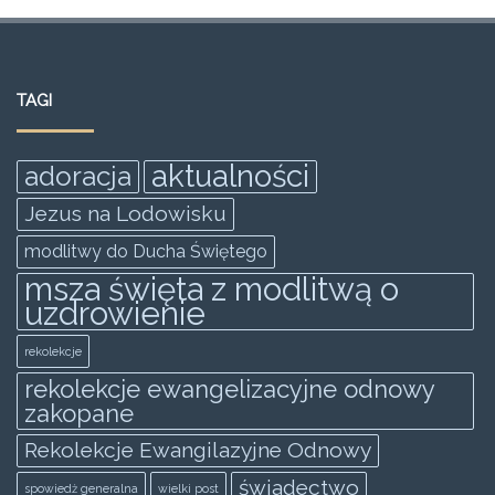
a
w
m
h
e
h
c
itt
ai
at
ss
ar
e
er
l
s
e
e
TAGI
b
A
n
o
p
g
aktualności
adoracja
o
p
er
Jezus na Lodowisku
k
modlitwy do Ducha Świętego
msza święta z modlitwą o
uzdrowienie
rekolekcje
rekolekcje ewangelizacyjne odnowy
zakopane
Rekolekcje Ewangilazyjne Odnowy
świadectwo
spowiedż generalna
wielki post