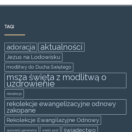
a
w
m
h
e
h
c
itt
ai
at
ss
ar
e
er
l
s
e
e
TAGI
b
A
n
o
p
g
aktualności
adoracja
o
p
er
Jezus na Lodowisku
k
modlitwy do Ducha Świętego
msza święta z modlitwą o
uzdrowienie
rekolekcje
rekolekcje ewangelizacyjne odnowy
zakopane
Rekolekcje Ewangilazyjne Odnowy
świadectwo
spowiedż generalna
wielki post