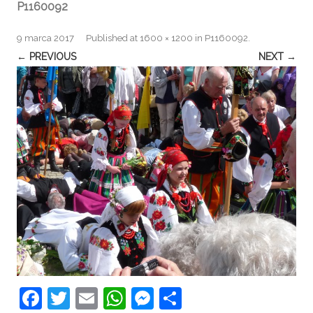
P1160092
9 marca 2017
Published
at
1600 × 1200
in
P1160092
.
← PREVIOUS
NEXT →
F
T
E
W
M
S