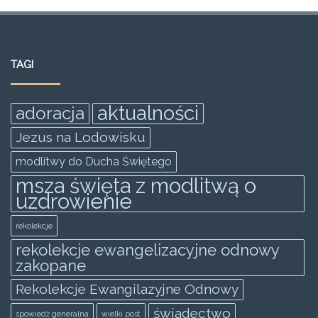
a
w
m
h
e
h
c
itt
ai
at
ss
ar
e
er
l
s
e
e
TAGI
b
A
n
o
p
g
aktualności
adoracja
o
p
er
Jezus na Lodowisku
k
modlitwy do Ducha Świętego
msza święta z modlitwą o
uzdrowienie
rekolekcje
rekolekcje ewangelizacyjne odnowy
zakopane
Rekolekcje Ewangilazyjne Odnowy
świadectwo
spowiedż generalna
wielki post