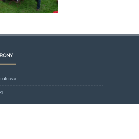
TRONY
tualności
og
ont Page
eria
ntakt