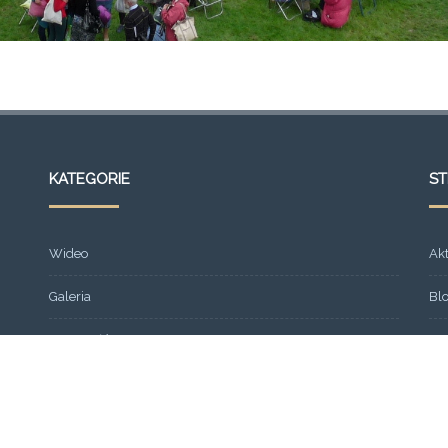
KATEGORIE
S
Wideo
Ak
Galeria
Bl
Strona główna
Fr
Formacja
Gal
SEMINARIUM 2013
Ko