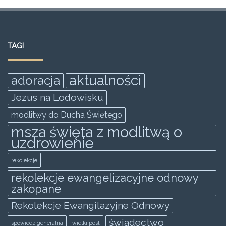
a
w
m
h
e
h
c
itt
ai
at
ss
ar
e
er
l
s
e
e
TAGI
b
A
n
o
p
g
aktualności
adoracja
o
p
er
Jezus na Lodowisku
k
modlitwy do Ducha Świętego
msza święta z modlitwą o
uzdrowienie
rekolekcje
rekolekcje ewangelizacyjne odnowy
zakopane
Rekolekcje Ewangilazyjne Odnowy
świadectwo
spowiedż generalna
wielki post