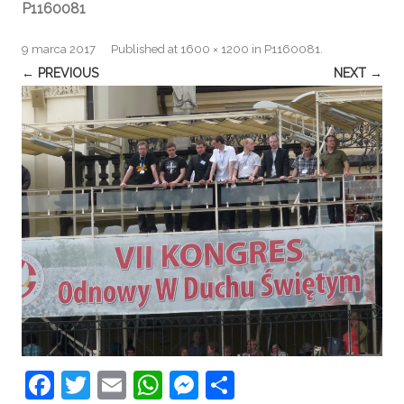
P1160081
9 marca 2017
Published
at
1600 × 1200
in
P1160081
.
← PREVIOUS
NEXT →
F
T
E
W
M
S