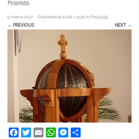
P1150555
9 marca 2017
Published
at
2048 × 1536
in
P1150555
.
← PREVIOUS
NEXT →
F
T
E
W
M
S