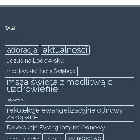
a
w
m
h
e
h
c
itt
ai
at
ss
ar
e
er
l
s
e
e
TAGI
b
A
n
o
p
g
aktualności
adoracja
o
p
er
Jezus na Lodowisku
k
modlitwy do Ducha Świętego
msza święta z modlitwą o
uzdrowienie
rekolekcje
rekolekcje ewangelizacyjne odnowy
zakopane
Rekolekcje Ewangilazyjne Odnowy
świadectwo
spowiedż generalna
wielki post