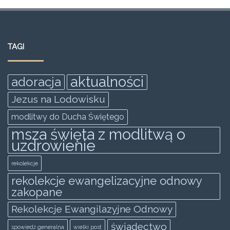
a
w
m
h
e
h
c
itt
ai
at
ss
ar
e
er
l
s
e
e
TAGI
b
A
n
o
p
g
aktualności
adoracja
o
p
er
Jezus na Lodowisku
k
modlitwy do Ducha Świętego
msza święta z modlitwą o
uzdrowienie
rekolekcje
rekolekcje ewangelizacyjne odnowy
zakopane
Rekolekcje Ewangilazyjne Odnowy
świadectwo
spowiedż generalna
wielki post