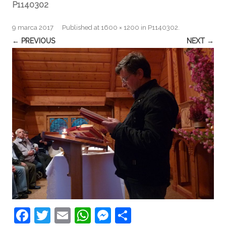
P1140302
9 marca 2017
Published
at
1600 × 1200
in
P1140302
.
← PREVIOUS
NEXT →
F
T
E
W
M
S