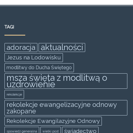
a
w
m
h
e
h
c
itt
ai
at
ss
ar
e
er
l
s
e
e
TAGI
b
A
n
o
p
g
aktualności
adoracja
o
p
er
Jezus na Lodowisku
k
modlitwy do Ducha Świętego
msza święta z modlitwą o
uzdrowienie
rekolekcje
rekolekcje ewangelizacyjne odnowy
zakopane
Rekolekcje Ewangilazyjne Odnowy
świadectwo
spowiedż generalna
wielki post