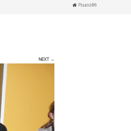
P1140286
NEXT →