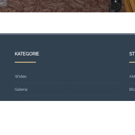
KATEGORIE
S
Wideo
Ak
Galeria
Bl
Strona główna
Fr
Formacja
Gal
SEMINARIUM 2013
Ko