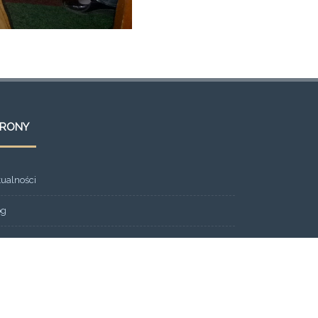
TRONY
tualności
og
ont Page
eria
ntakt