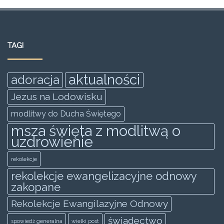
a
w
m
h
e
h
c
itt
ai
at
ss
ar
e
er
l
s
e
e
TAGI
b
A
n
o
p
g
aktualności
adoracja
o
p
er
Jezus na Lodowisku
k
modlitwy do Ducha Świętego
msza święta z modlitwą o
uzdrowienie
rekolekcje
rekolekcje ewangelizacyjne odnowy
zakopane
Rekolekcje Ewangilazyjne Odnowy
świadectwo
spowiedż generalna
wielki post