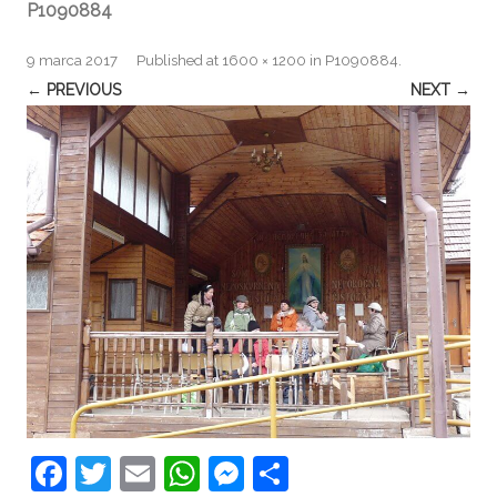
P1090884
9 marca 2017
Published
at
1600 × 1200
in
P1090884
.
← PREVIOUS
NEXT →
F
T
E
W
M
S